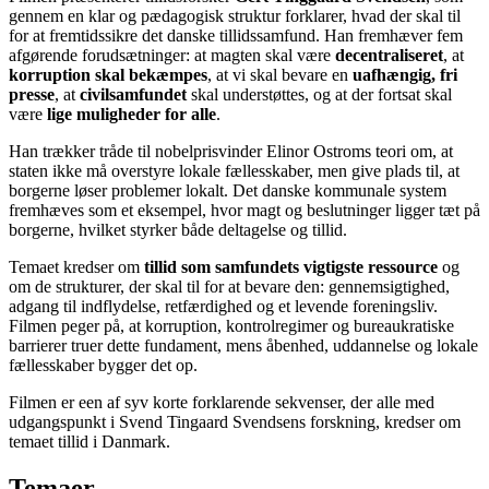
gennem en klar og pædagogisk struktur forklarer, hvad der skal til
for at fremtidssikre det danske tillidssamfund. Han fremhæver fem
afgørende forudsætninger: at magten skal være
decentraliseret
, at
korruption skal bekæmpes
, at vi skal bevare en
uafhængig, fri
presse
, at
civilsamfundet
skal understøttes, og at der fortsat skal
være
lige muligheder for alle
.
Han trækker tråde til nobelprisvinder Elinor Ostroms teori om, at
staten ikke må overstyre lokale fællesskaber, men give plads til, at
borgerne løser problemer lokalt. Det danske kommunale system
fremhæves som et eksempel, hvor magt og beslutninger ligger tæt på
borgerne, hvilket styrker både deltagelse og tillid.
Temaet kredser om
tillid som samfundets vigtigste ressource
og
om de strukturer, der skal til for at bevare den: gennemsigtighed,
adgang til indflydelse, retfærdighed og et levende foreningsliv.
Filmen peger på, at korruption, kontrolregimer og bureaukratiske
barrierer truer dette fundament, mens åbenhed, uddannelse og lokale
fællesskaber bygger det op.
Filmen er een af syv korte forklarende sekvenser, der alle med
udgangspunkt i Svend Tingaard Svendsens forskning, kredser om
temaet tillid i Danmark.
Temaer