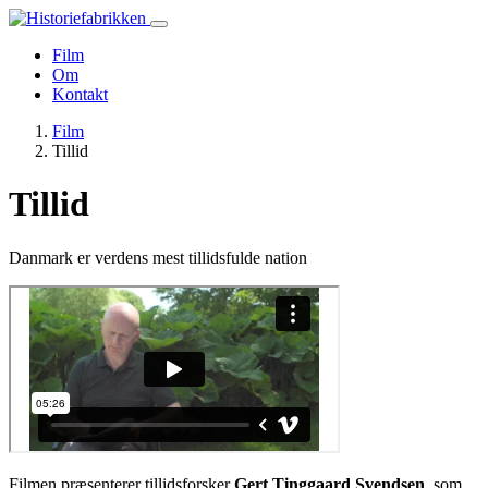
Film
Om
Kontakt
Film
Tillid
Tillid
Danmark er verdens mest tillidsfulde nation
Filmen præsenterer tillidsforsker
Gert Tinggaard Svendsen
, som